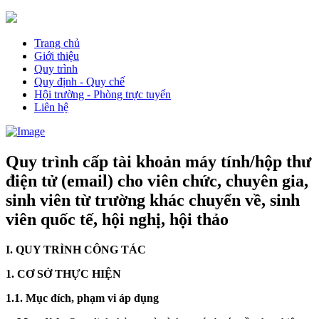
Trang chủ
Giới thiệu
Quy trình
Quy định - Quy chế
Hội trường - Phòng trực tuyến
Liên hệ
Quy trình cấp tài khoản máy tính/hộp thư
điện tử (email) cho viên chức, chuyên gia,
sinh viên từ trường khác chuyển về, sinh
viên quốc tế, hội nghị, hội thảo
I. QUY TRÌNH CÔNG TÁC
1. CƠ SỞ THỰC HIỆN
1.1. Mục đích, phạm vi áp dụng