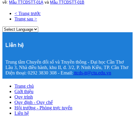
về:
Mẫu TTCĐSTT-01A
và
Mẫu TTCĐSTT-01B
< Trang trước
Trang sau >
Liên hệ
Trung tâm Chuyển đổi số và Truyền thông - Đại học Cần Thơ
Lầu 3, Nhà điều hành, khu II, đ. 3/2, P. Ninh Kiều, TP. Cần Thơ
Điện thoại: 0292 3830 308 - Email:
ttcds-tt@ctu.edu.vn
Trang chủ
Giới thiệu
Quy trình
Quy định - Quy chế
Hội trường - Phòng trực tuyến
Liên hệ