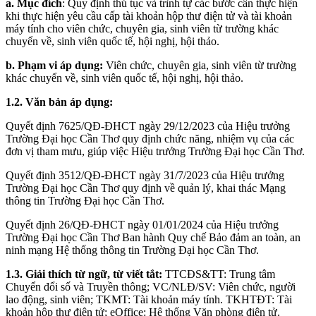
a. Mục đích
: Quy định thủ tục và trình tự các bước cần thực hiện
khi thực hiện yêu cầu cấp tài khoản hộp thư điện tử và tài khoản
máy tính cho viên chức, chuyên gia, sinh viên từ trường khác
chuyển về, sinh viên quốc tế, hội nghị, hội thảo.
b. Phạm vi áp dụng:
Viên chức, chuyên gia, sinh viên từ trường
khác chuyển về, sinh viên quốc tế, hội nghị, hội thảo.
1.2. Văn bản áp dụng:
Quyết định 7625/QĐ-ĐHCT ngày 29/12/2023 của Hiệu trưởng
Trường Đại học Cần Thơ quy định chức năng, nhiệm vụ của các
đơn vị tham mưu, giúp việc Hiệu trưởng Trường Đại học Cần Thơ.
Quyết định 3512/QĐ-ĐHCT ngày 31/7/2023 của Hiệu trưởng
Trường Đại học Cần Thơ quy định về quản lý, khai thác Mạng
thông tin Trường Đại học Cần Thơ.
Quyết định 26/QĐ-ĐHCT ngày 01/01/2024 của Hiệu trưởng
Trường Đại học Cần Thơ Ban hành Quy chế Bảo đảm an toàn, an
ninh mạng Hệ thống thông tin Trường Đại học Cần Thơ.
1.3. Giải thích từ ngữ, từ viết tắt:
TTCĐS&TT: Trung tâm
Chuyển đổi số và Truyền thông; VC/NLĐ/SV: Viên chức, người
lao động, sinh viên; TKMT: Tài khoản máy tính. TKHTĐT: Tài
khoản hộp thư điện tử; eOffice: Hệ thống Văn phòng điện tử.